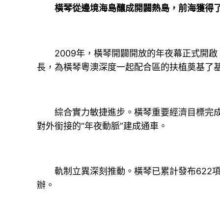
橫琴從邊境海島釀成開闢熱島，前海獲得了“
2009年，橫琴開闢開放的年夜幕正式開啟
長，為橫琴粵澳深度一起配合區的扶植奠基了基
綜合實力敏捷進步。橫琴重要經濟目標完成疾
對外銜接的“年夜動脈”建成通車。
軌制立異深刻推動。橫琴已累計發布622項改
辦。