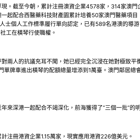
。截至今朝，累計注冊澳資企業4578家，314家澳門
粵澳一起配合西醫藥科技財產園累計培養50家澳門醫藥項
人士個人工作標準履行單向認定，已有589名港澳的導游
的社工在橫琴行使職權。
兩人的抗議充耳不聞，她已經完全沉浸在她對極致平衡的
門單牌車進出橫琴的配額總量增添到1萬臺。澳門鄰居總
來深港一起配合不竭深化，前海獲得了“三個一批”的
冊港資企業1.15萬家，現實應用港資226億美元。