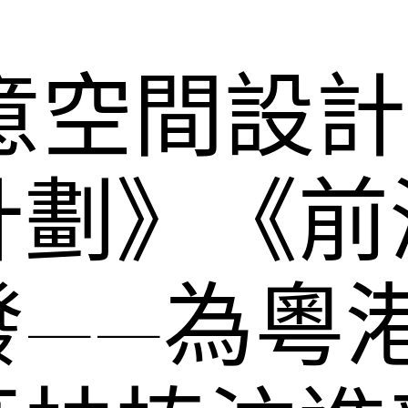
俱意空間設計
計劃》《前
發——為粵