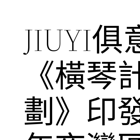
JIUYI
《橫琴
劃》印