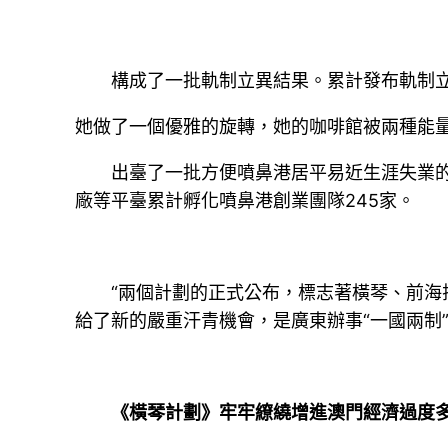
構成了一批軌制立異結果。累計發布軌制立異
她做了一個優雅的旋轉，她的咖啡館被兩種能
出臺了一批方便噴鼻港居平易近生涯失業的辦
廠等平臺累計孵化噴鼻港創業團隊245家。
“兩個計劃的正式公布，標志著橫琴、前海扶
給了新的嚴重汗青機會，是廣東辦事“一國兩制
《橫琴計劃》牢牢繚繞增進澳門經濟過度多