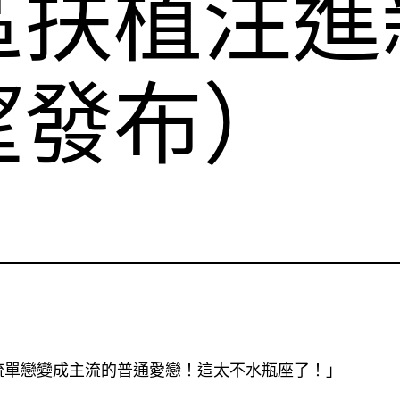
區扶植注進
望發布）
流單戀變成主流的普通愛戀！這太不水瓶座了！」