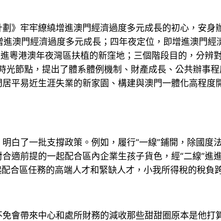
》牢牢繚繞增進澳門經濟過度多元成長的初心，安身辦
，即增進澳門經濟過度多元成長；四年夜定位，即增進澳門
進粵港澳年夜灣區扶植的新窪地；三個階段目的，分辨對應
的時光節點，提出了體系體例機制、財產成長、公共辦事
門居平易近生涯失業的新家園、構建與澳門一體化高程度
白了一批支撐政策。例如，履行“一線”鋪開，除國度法
合適前提的一起配合區內企業生孩子貨色，經“二線”進
起配合區任務的高端人才和緊缺人才，小我所得稅的稅負跨
會帶來中心和處所財務的減收那些甜甜圈原本是他打算