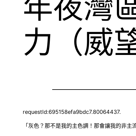
年夜灣
力（威
requestId:695158efa9bdc7.80064437.
「灰色？那不是我的主色調！那會讓我的非主