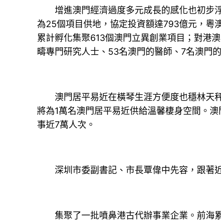
增進澳門經濟過度多元成長的感化也初步浮現
為25個項目供地，協定投資額達793億元，
累計孵化集聚613個澳門立異創業項目；對港澳
疇專門研究人士、53名澳門的醫師、7名澳門
澳門居平易近在橫琴生涯方便度也穩林天秤對
將為1萬名澳門居平易近供給溫馨棲身空間。澳
事近7萬人次。
深圳市委副書記、市長覃偉中先容，跟著近年
集聚了一批噴鼻港古代辦事業企業。前海累計注