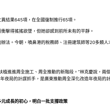
結果645項，在全國復制推行65項。
量衝擊得搖搖欲墜，但她卻感到前所未有的平靜。
法。今朝，噴鼻港的稅務師、注冊建筑師等20多類人
植進進周全施工、周全推動的新階段。”林克慶說，兩個
”年夜局的計謀抓手，是廣東推動周全深化改造年夜局的
元成長的初心，明白一批支撐政策