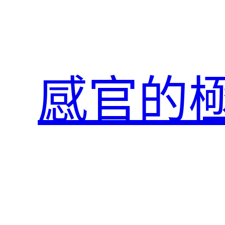
跳
至
主
要
內
感官的
容