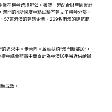
企業在橫琴跨境辦公。粵澳一起配合財產園累計
目，澳門的4所國度重點試驗室建立了橫琴分部，
、57家港澳的建筑企業、269名港澳的建筑範
追求中。步晉陞。啟動扶植“澳門新鄰居”，
會橫琴綜合辦事中間累計為琴澳居平易近供給辦
明顯成效。