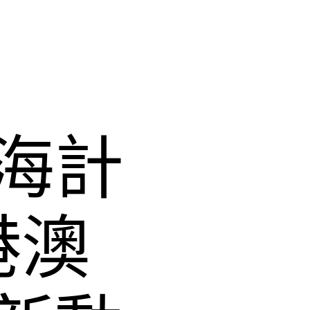
海計
港澳