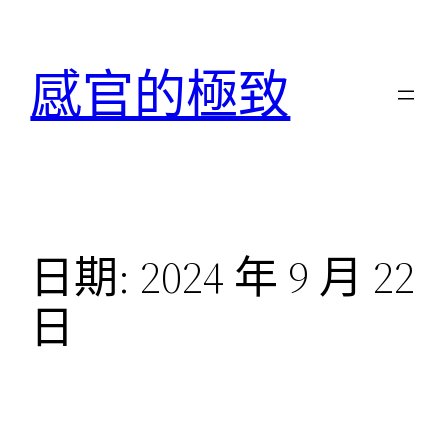
跳
至
感官的極致
主
要
內
容
日期:
2024 年 9 月 22
日