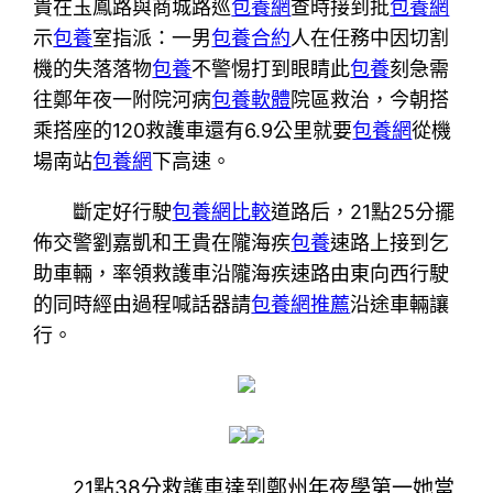
貴在玉鳳路與商城路巡
包養網
查時接到批
包養網
示
包養
室指派：一男
包養合約
人在任務中因切割
機的失落落物
包養
不警惕打到眼睛此
包養
刻急需
往鄭年夜一附院河病
包養軟體
院區救治，今朝搭
乘搭座的120救護車還有6.9公里就要
包養網
從機
場南站
包養網
下高速。
斷定好行駛
包養網比較
道路后，21點25分擺
佈交警劉嘉凱和王貴在隴海疾
包養
速路上接到乞
助車輛，率領救護車沿隴海疾速路由東向西行駛
的同時經由過程喊話器請
包養網推薦
沿途車輛讓
行。
點
38分
救護車
達到鄭州年夜學第一她當
21