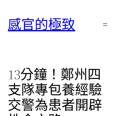
跳
至
感官的極致
主
要
內
容
13分鐘！鄭州四
支隊專包養經驗
交警為患者開辟