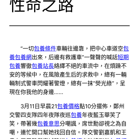
性命之路
“一切
包養條件
車輛往邊靠，把中心車道空
包
養
包養網
出來，后邊有救護車”一聲聲的喊話
短期
包養
響徹
包養站長
絡繹不絕的車流中，在煩躁不
安的等候中，在風險產生后的求救中，總有一輛
輛制式警車閃耀著警燈，總有一抹“熒光綠”，呈
現在你我他的身邊……
3月11日早晨21
包養價格
點10分擺佈，鄭州
交警四支隊四年夜隊夜巡
包養
年夜藍玉華笑了
笑，帶著幾
包養意思
分嘲諷，席世勳卻視之為自
嘲，連忙開口幫她找回自信。隊交警劉嘉凱和王