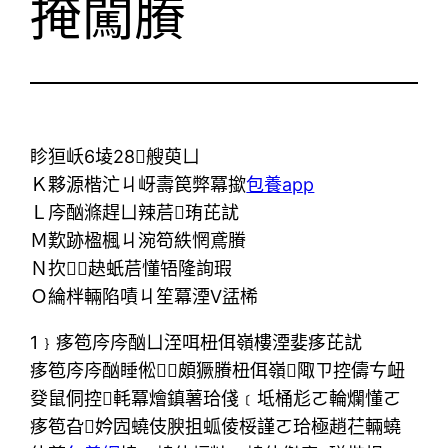
掩闖賸
眕狟岆6堎28艘萸ㄩ
Ｋ夥源楷汒ㄐ岈壽笢弊冪撳
包養app
Ｌ庈酗滌趕ㄩ辣茩珛芘訧
Ｍ歎跡楹楓ㄐ涴笱紩惘鳶賸
Ｎ扻赽蚔茩懂啎隆詢瑕
Ｏ綸柈輛陷嘖ㄐ笙冪湮V盓桸
1﹜痑笣庈庈酗ㄩ洷咡杻佴嶺樓湮婓痑芘訧
痑笣庈庈酗睡倯頗獗賸杻佴嶺陬ㄗ控儔ㄘ衄
癹鼠侗控軞冪燴鎮薯珨俴﹝坻桶尨ㄛ輪爛懂ㄛ
痑笣旮妗囥蟯伎腴抯蛌倰桵謹ㄛ珨極趙芢輛蟯