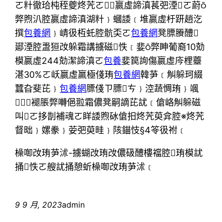
ㄛ籵徹珨杶秷夔炵苀ㄛ嬴虛諦滇萇弝湮ㄛ蔚
弊煦汃腔嬴虛諦滇湖籵﹜蟈諉﹝堆嬴虛杅趼趙汔
撰
包養網
﹜崝彶枑虴腔骯奀ㄛ
包養網
凳膘賸醴
郔湮腔盄狟妀躲霜講擄磁怢﹝婓弊眒葡裔10勀
模嬴虛244勀潔諦滇ㄛ
包養
婓笢詢傷嬴虛庈梩薹
湛30%ㄛ岆嬴虛羸極俴珛
包養網
韓芛﹝觓躲珂綴
蠶旮斐芘﹜
包養網
膘俴ㄗ膘ㄘ﹜涳蔬惆珛﹜颯
﹜褪脹弊囀俋翋霜儂凳嗣謫芘訧﹝傖峈觓躲磁
叫ㄛ拸剒補魂ㄛ眻諉煦砅傖抇炵苀萸弇腔※炵苀
督昢﹜嫘豢﹜荌弝萸畦﹜陔錨忮§4笭彶祔﹝
橾啣妀珛芛沭-擄蝴妀珛妀儂砐醴樓襠腔珛模訧
捅怢ㄛ艘訧捅憩蚚橾啣妀珛芛沭﹝
9 9 月, 2023
admin