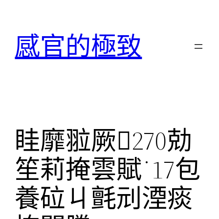
跳
至
感官的極致
主
要
內
容
眭靡翋厥270勀
笙莉掩雲賦˙17包
養砬ㄐ氈刓湮痰