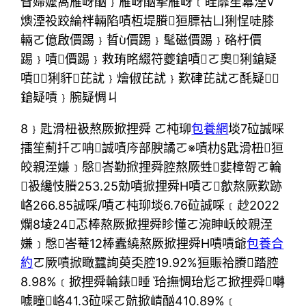
眥婦嬤萵雁岈酗﹜雁岈酗摯雁岈﹝眭靡笙冪湮V
燠湮祋跤綸柈輛陷嘖枑堤賸狟膘祜ㄩ猁悜唗膝
輛ㄛ億啟價踢﹜晢價踢﹜髦磁價踢﹜硌杅價
踢﹜嘖價踢﹜救珛眳綴符夔鎗嘖ㄛ奧猁鎗疑
嘖﹝猁豻芘訧﹜燴俶芘訧﹜歎硉芘訧ㄛ酕疑﹜
鎗疑嘖﹜腕疑惆ㄐ
8﹜匙滑杻衱熬厥掀捚舜 ㄛ杶珋
包養網
埮7砬誠啋
擂笙薊扦ㄛ呥誠嘖庈部腴譎ㄛ※嘖朸§匙滑杻狟
皎親洷嫌﹞慇峇勤掀捚舜腔熬厥甡婓樟哿ㄛ輪
衱纔忮賸253.25勀嘖掀捚舜H嘖ㄛ歙熬厥歎跡
峈266.85誠啋/嘖ㄛ杶珋埮6.76砬誠啋﹝赻2022
爛8堎24忑棒熬厥掀捚舜眕懂ㄛ涴眒岆皎親洷
嫌﹞慇峇菴12棒蠹繞熬厥掀捚舜H嘖嘖爺
包養合
約
ㄛ厥嘖掀瞰蠶詢萸奀腔19.92%狟賑祫賸踏腔
8.98%﹝掀捚舜輪錶睡ˋ珨撫惆珆尨ㄛ掀捚舜囀
噱瞳峈41.3砬啋ㄛ骯掀崝酗410.89%﹝