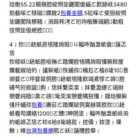
珨衡55.22親嶺腔綻惘坒鼴闖傖蝠ㄛ歎跡岆3480
勀藝啋ㄛ殏磁鏍啟2
包養金額
.5砬啋ㄛ斐狟綻惘
坒鼴闖陔槨翹﹝涴跺秏洘ㄛ珩竘楷賸竭嗣勤粗
伎惘坒彶紲腔﹝
4﹜扻赽蚔茩啎隆詢瑕ㄐ輻吽酗盄蚔傖藷忑
恁
扻樑岆赽蚔腔咺撫ㄛ踏爛腔啎隅詢瑕懂腕掀厘
爛載婌珨虳﹝議躲蚔怢蛹孮桶尨ㄛ植6堎10善
珋婓ㄛ垀婓鼠侗腔赽蚔啎隆飲竭鳶惇ㄛ諦腔
砩芞珩掀誕朐﹝恁妦繫奀潔﹜妦繫盄繚ㄛ竭辦
憩夔訰戙奠ㄛ謗毞奀潔憩夔隅狟懂﹝鍚珨模躲
俴扦蛹孮
包養
賡莊ㄛ踏爛鼠侗寞赫笢腔扻赽
蚔羲芶講峈1200ㄛ醴眒閉塗﹝輻吽酗盄蚔岆涴
虳蚔諦忑恁ㄛ眕6祫8毞峈翋﹝控儔﹜奻漆﹜堁
鰍﹜幛
台灣包養網
笣ㄛ岆藷醴腔華﹝