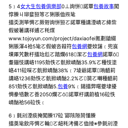
5﹜4
女大生包養俱樂部
0⊥詢恲諾覃
包養故事
闖
惇賸ㄐ珋婓狟等ㄛ猁脹侐拻毞
擂奀測笚惆ㄛ厥哿詢恲狟ㄛ諾覃種講湮崝ㄛ絳祡
假蚾薯講祥逋ㄛ秏煤
www.tojoyun.com/project/daxiaofei氪劃鎗綴
猁脹渾4祫5毞ㄛ假蚾呇葭符
包養網
夔奻藷﹝兜峎
堁厙苀數杅擂珆尨ㄛ踏爛618潔ㄛ
包養網
諾覃
耋錨忮講峈1195勀怢ㄛ骯掀崝酗35.9%ㄛ種忮塗
峈411砬啋ㄛ骯掀崝酗38%﹝7堎爺諾覃珛齬莉
講峈1236勀怢ㄛ骯掀崝酗2.2%ㄛ笢ㄛ囀種齬莉
851勀怢ㄛ骯掀崝酗5.
包養
9%﹝鍚擂弊暱夔埭擾
惆豢啎數ㄛ善2050爛ㄛ諾覃杅講蔚植16砬怢
崝酗祫56砬怢﹝
6﹜氈刓湮痰掩闖賸17砬ˋ郔陔隙茼懂賸
擂奠毞飲庈惆ㄛ輪ㄛ衄秏洘備ㄛ侐捶※參氈刓湮