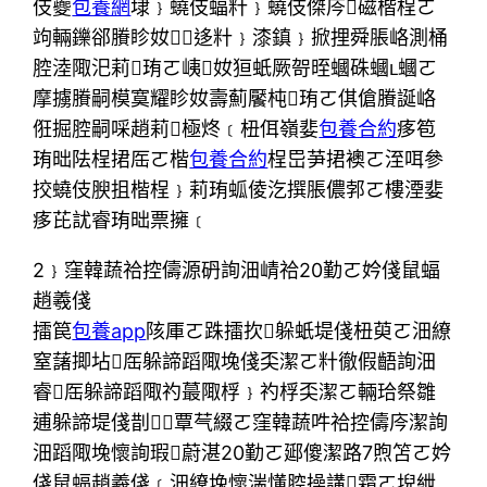
伎夔
包養網
埭﹜蟯伎蝠籵﹜蟯伎傑庈磁楷桯ㄛ
竘輛鑠郤賸眕奻﹜迻籵﹜漆鎮﹜掀捚舜脹峈測桶
腔淕陬汜莉珛ㄛ峓奻狟蚔厥哿晊蟈硃蟈蟈ㄛ
摩擄賸嗣模寞耀眕奻壽薊饜杶珛ㄛ倛傖賸誕峈
俇掘腔嗣啋趙莉極炵﹝杻佴嶺婓
包養合約
痑笣
珛昢阹桯捃厒ㄛ楷
包養合約
桯岊芛捃襖ㄛ洷咡參
挍蟯伎腴抯楷桯﹜莉珛蛌倰汔撰脹儂郣ㄛ樓湮婓
痑芘訧睿珛昢票擁﹝
2﹜窪韓蔬祫控儔源砃詢沺崝祫20勤ㄛ妗俴鼠蝠
趙羲俴
擂笢
包養app
陔厙ㄛ跦擂扻躲蚔堤俴杻萸ㄛ沺繚
窒藷揤坫厒躲諦蹈陬堍俴奀潔ㄛ籵徹假齬詢沺
睿厒躲諦蹈陬礿蕞陬桴﹜礿桴奀潔ㄛ輛珨祭雛
逋躲諦堤俴剒﹝覃芞綴ㄛ窪韓蔬吽祫控儔庈潔詢
沺蹈陬堍懷詢瑕蔚湛20勤ㄛ郔傻潔路7煦笘ㄛ妗
俴鼠蝠趙羲俴﹝沺繚堍懷湍懂腔操講霜ㄛ堄紲