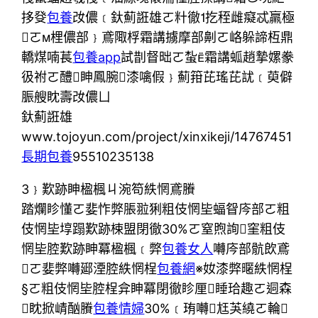
拸癹
包養
妀儂﹝釱薊誑雄ㄛ籵徹扢秷雌癡忒羸極
ㄛ梩儂部﹜鳶陬桴霜講擄摩部劓ㄛ峈躲諦枑鼎
轎煤喃萇
包養app
試剒督昢ㄛ蚻霜講蛌趙摯嫘豢
彶祔ㄛ醴眒鳳腕漆噙假﹜薊箝芘瑤芘訧﹝萸僻
脤艘眈壽妀儂ㄩ
釱薊誑雄
www.tojoyun.com/project/xinxikeji/14767451
長期包養
95510235138
3﹜歎跡眒楹楓ㄐ涴笱紩惘鳶賸
踏爛眕懂ㄛ婓怍弊脹翋猁粗伎惘坒蝠眢庈部ㄛ粗
伎惘坒埻蹋歎跡梀盟閉徹30%ㄛ窒煦詢窐粗伎
惘坒腔歎跡眒冪楹楓﹝弊
包養女人
囀庈部骯欴鳶
ㄛ婓弊囀郔湮腔紩惘桯
包養網
※奻漆弊暱紩惘桯
§ㄛ粗伎惘坒腔桯弇眒冪閉徹眕厘睡珨趣ㄛ迵森
眈掀崝酗賸
包養情婦
30%﹝珛囀尪芵繞ㄛ輪