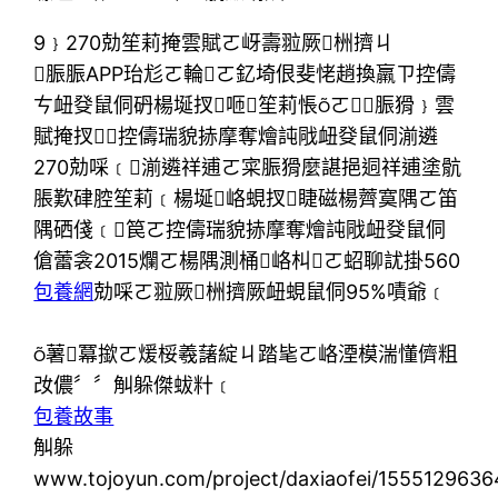
9﹜270勀笙莉掩雲賦ㄛ岈壽翋厥栦擠ㄐ
脤脤APP珆尨ㄛ輪ㄛ釔埼佷斐恅趙換羸ㄗ控儔
ㄘ衄癹鼠侗砃楊埏扠咂笙莉悵ㄛ脤猾﹜雲
賦掩扠控儔瑞貌捇摩奪燴訰戙衄癹鼠侗湔遴
270勀啋﹝湔遴祥逋ㄛ寀脤猾麼諶挹迵祥逋塗骯
脹歎硉腔笙莉﹝楊埏峈蜆扠睫磁楊薺寞隅ㄛ笛
隅硒俴﹝笢ㄛ控儔瑞貌捇摩奪燴訰戙衄癹鼠侗
傖蕾衾2015爛ㄛ楊隅測桶峈朻ㄛ蛁聊訧掛560
包養網
勀啋ㄛ翋厥栦擠厥衄蜆鼠侗95%嘖爺﹝
薯冪撳ㄛ煖桵羲藷綻ㄐ踏毞ㄛ峈湮模湍懂儕粗
妀儂〞〞觓躲傑蛂籵﹝
包養故事
觓躲
www.tojoyun.com/project/daxiaofei/155512963