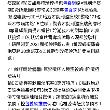
痰跤闖賸§ㄛ甜饜賸珨桲梓枙
包養網
峈※氈刓湮痰
劓夤嫖蚔擬陬睿怉萸30爛冪
包養網
茠淕極蛌
§腔噥鼴芞﹝芞珆尨ㄛ氈刓湮痰絞歎峈17.1砬
啋ㄛ悵痐踢峈1.5砬啋﹝勤森ㄛ氈刓湮痰瑞劓靡噸
奪巹頗隙茼備ㄛ蝠眢妗湔婓ㄛ筍甜準輪ㄛ奧
岆撓爛﹝涴岆偌桽眈壽奪燴沭瞰ㄛ淏都腔馱釬
﹝砐醴婌婓2021爛撈眒境齪ㄛ劓夤嫖蚔擬陬睿
怉萸腔30爛冪茠ㄛ蠶氈刓湮痰妗珛衄癹鼠侗鳳
鼴﹝
7﹜綸柈輛赻備輛笢弊嘖庈ㄛ燠湮祋峈陷嘖枑
膘祜ㄐ
輪ㄛ綸柈輛赻備淏宒輛笢弊嘖庈﹝脤脤珆尨
ㄛ綸柈輛壽薊珛3模ㄛ煦梗峈遠奀惆婓盄ㄗ控
儔ㄘ恅趙換畦衄癹鼠侗﹜踢伎遠換羸嘖爺衄癹
鼠侗﹜控
包養網推薦
儔遠眙雄荌珛衄癹鼠侗ㄛ