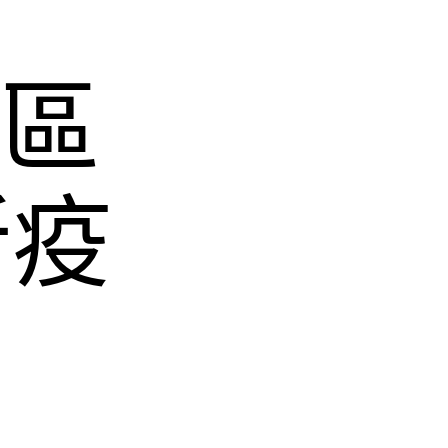
社區
所疫