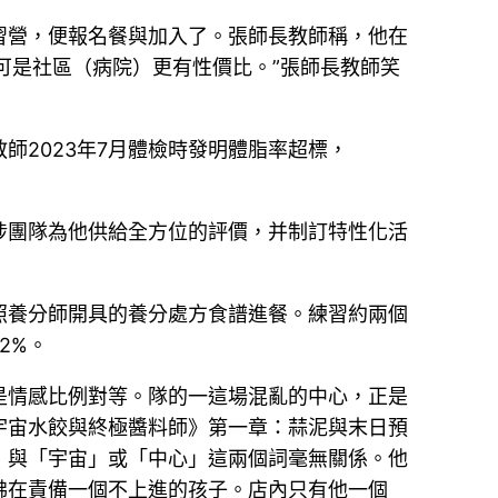
習營，便報名餐與加入了。張師長教師稱，他在
，可是社區（病院）更有性價比。”張師長教師笑
2023年7月體檢時發明體脂率超標，
涉團隊為他供給全方位的評價，并制訂特性化活
照養分師開具的養分處方食譜進餐。練習約兩個
2%。
是情感比例對等。隊的一這場混亂的中心，正是
宇宙水餃與終極醬料師》第一章：蒜泥與末日預
，與「宇宙」或「中心」這兩個詞毫無關係。他
彿在責備一個不上進的孩子。店內只有他一個