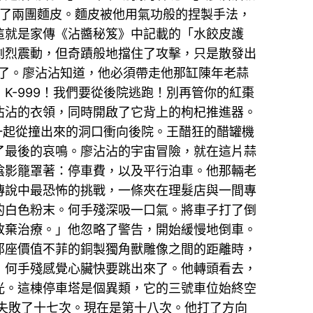
了兩團麵皮。麵皮被他用氣功般的捏製手法，
這就是家傳《沾醬秘笈》中記載的「水餃皮護
劇烈震動，但奇蹟般地擋住了攻擊，只是散發出
濃了。廖沾沾知道，他必須帶走他那缸陳年老蒜
-999！我們要從後院逃跑！別再管你的紅棗
沾沾的衣領，同時開啟了它背上的枸杞推進器。
一起從撞出來的洞口衝向後院。王醋狂的醋罐機
了最後的哀鳴。廖沾沾的宇宙冒險，就在這片蒜
陰影籠罩著：停車費，以及平行泊車。他那輛老
傳說中最恐怖的挑戰，一條夾在理髮店與一間專
的白色粉末。何手殘深吸一口氣。將車子打了倒
放棄治療。」他忽略了警告，開始緩慢地倒車。
那座價值不菲的銅製獨角獸雕像之間的距離時，
」何手殘感覺心臟快要跳出來了。他轉頭看去，
光。這棟停車塔是個異類，它的三號車位始終空
失敗了十七次。現在是第十八次。他打了方向