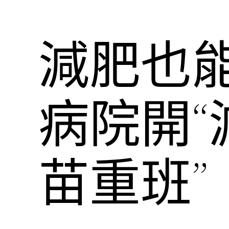
減肥也能
病院開
苗重班”