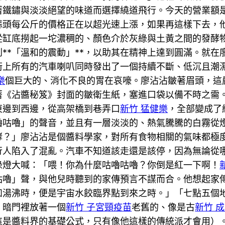
著鐵鏽與淡淡絕望的味道而選擇繞道飛行。今天的營業額
鮮蒜頭每公斤的價格正在以超光速上漲，如果再這樣下去
從缸底撈起一坨濃稠的、顏色介於灰綠與土黃之間的發酵
**「溫和的震動」**，以助其在精神上達到圓滿。就
街上所有的汽車喇叭同時發出了一個持續不斷、低沉且潮
樂
個巨大的、消化不良的胃在哀嚎。廖沾沾皺著眉頭，這
著《沾醬秘笈》封面的皺衛生紙，塞進口袋以備不時之需
東邊到西邊，從高架橋到巷弄口
新竹 猛健樂
，全部變成了
嚕咕嚕」的聲音，並且有一層淡淡的、熱氣騰騰的白霧從
酵？」廖沾沾是個醬料學家，對所有食物相關的氣味都極
行人陷入了混亂。汽車不知道該走還是該停，因為無論從
綠燈大喊：「喂！你為什麼咕嚕咕嚕？你倒是紅一下啊！
咕嚕」聲，與他兒時聽到的家傳預言不謀而合。他想起家
如湯沸時，便是宇宙水餃臨界點到來之時。」「七點五個
。暗門裡放著一個
新竹 子宮頸疫苗
老舊的、像是古
新竹 
這是醬料界的基礎公式，只有像他這樣的傳統派才會用）