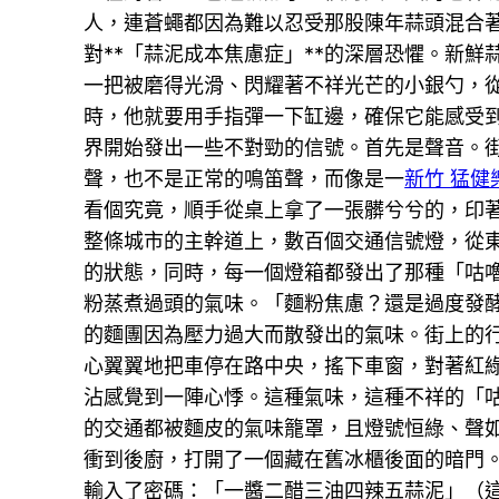
人，連蒼蠅都因為難以忍受那股陳年蒜頭混合
對**「蒜泥成本焦慮症」**的深層恐懼。新
一把被磨得光滑、閃耀著不祥光芒的小銀勺，
時，他就要用手指彈一下缸邊，確保它能感受到
界開始發出一些不對勁的信號。首先是聲音。
聲，也不是正常的鳴笛聲，而像是一
新竹 猛健
看個究竟，順手從桌上拿了一張髒兮兮的，印
整條城市的主幹道上，數百個交通信號燈，從
的狀態，同時，每一個燈箱都發出了那種「咕
粉蒸煮過頭的氣味。「麵粉焦慮？還是過度發
的麵團因為壓力過大而散發出的氣味。街上的
心翼翼地把車停在路中央，搖下車窗，對著紅
沾感覺到一陣心悸。這種氣味，這種不祥的「
的交通都被麵皮的氣味籠罩，且燈號恒綠、聲
衝到後廚，打開了一個藏在舊冰櫃後面的暗門
輸入了密碼：「一醬二醋三油四辣五蒜泥」（