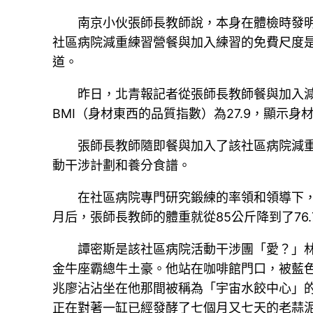
南京小伙張師長教師說，本身在體檢時發
社區病院減重練習營餐與加入練習的免費尺度是
道。
昨日，北青報記者從張師長教師餐與加入減
BMI（身材東西的品質指數）為27.9，顯示
張師長教師隨即餐與加入了該社區病院減
動干涉計劃和養分食譜。
在社區病院專門研究鍛練的率領和領導下
月后，張師長教師的體重就從85公斤降到了76.
譚密斯是該社區病院活動干涉團「愛？」
金牛座霸總牛土豪。他站在咖啡館門口，被藍
兆廖沾沾坐在他那間被稱為「宇宙水餃中心」
正在對著一缸已經發酵了七個月又七天的老蒜