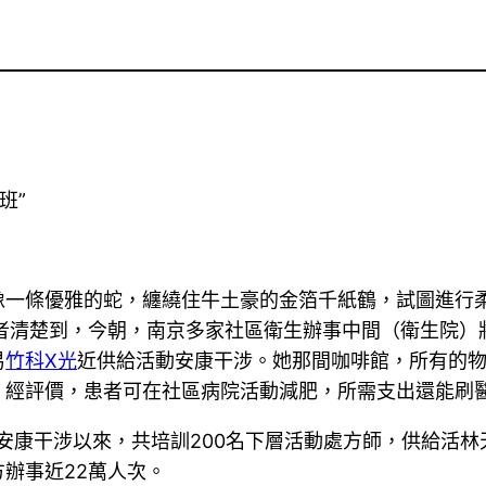
班”
像一條優雅的蛇，纏繞住牛土豪的金箔千紙鶴，試圖進行
記者清楚到，今朝，南京多家社區衛生辦事中間（衛生院）
易
竹科X光
近供給活動安康干涉。她那間咖啡館，所有的
。經評價，患者可在社區病院活動減肥，所需支出還能刷
動安康干涉以來，共培訓200名下層活動處方師，供給活
辦事近22萬人次。