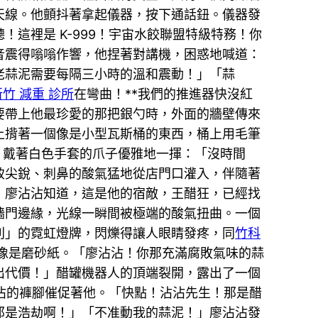
天線。他顫抖著拿起儀器，按下通話鈕。儀器發
這裡是 K-999！宇宙水餃聯盟特級特務！你
音震得嗡嗡作響，他捏著對講機，困惑地喊道：
老蒜泥需要每隔三小時的溫和震動！」「蒜
新竹 減重 診所
在彎曲！**我們的推進器快沒紅
要帶上他最珍愛的那把銀勺時，外面的牆壁傳來
上揹著一個像是小型瓦斯桶的東西，桶上用毛筆
，戴著白色手套的爪子優雅地一揮：「沒時間
致尖銳、刺鼻的酸氣猛地從店門口灌入，伴隨著
」廖沾沾知道，這是他的宿敵，王醋狂，已經找
牆門邊緣，光線一瞬間被極端的酸氣扭曲。一個
利」的霓虹燈牌，閃爍得讓人眼睛發疼，同
竹科
像是磨砂紙。「廖沾沾！你那充滿腐敗氣味的蒜
出代價！」醋罐機器人的頂端裂開，露出了一個
沾沾的褲腳催促著他。「快點！沾沾先生！那是醋
那是浩劫啊！」「不准動我的蒜泥！」廖沾沾發