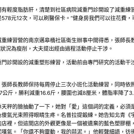
明有輕度脂肪肝，清楚到社區病院減重門診開設了減重練
578元12次，可以刷醫保卡。“健身房我們可以往花費
重練習營的南京邁皋橋社區衛生辦事中間得悉，張師長教師
身材狀況為瘦削，大夫提出經由過程活動停止干涉。
重門診開設的減重塑形練習，活動前由專門研究的活動干
，張師長教師保持每周停止三次小班化活動練習，同時依
7公斤，勝利減重16.6斤，腰圍也減8厘米，體脂率降了3.
林天秤的臉抽動了一下，她對「愛」這個詞的定義，必須
色傻氣光束照得眼睛生疼。名普拉提鍛練。她告知北青《
的店裡，但這間店的外觀更像是一個被遺棄的藍色塑膠棚
泥嘆氣。「你還不夠靈動，我的蒜泥。」他輕聲細語，彷