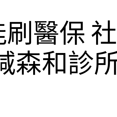
刷醫保 
“減森和診