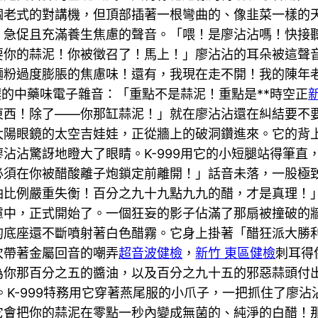
個老式的對講機，但頂部插著一根彎曲的、像韭菜一樣的
急促且充滿養生焦慮的聲音。「喂！是廖沾沾嗎！快接聽！
要你的蒜泥！你被徵召了！馬上！」廖沾沾的耳朵被這聲
麵粉過度膨脹的焦慮味！還有，我現在走不開！我的陳年
濃的中藥味電子雜音：「重點不是蒜泥！重點是**時空正
東西！除了——你那缸蒜泥！」就在廖沾沾還在糾結要不
太陽眼鏡的太空吉娃娃，正從牆上的破洞鑽進來。它的背
沾沾驚訝地瞪大了眼睛。K-999用它的小短腿站得筆直
必須在你被醋酸離子炮鎖定前離開！」話音未落，一股極
油比例嚴重失衡！百分之九十九點九九的醋，才是真理！
慮中，正式開始了。一個狂妄的影子佔滿了那扇被撞破的
的底座還不斷噴射著白色醋霧。它身上掛著「醋狂派大勝
次帶著金屬回音的嘲弄
超音波健檢
，
新竹 東區健檢
刺耳得
為你那百分之五的醬油，以及百分之九十五的邪惡蒜頭付
。K-999特務用它穿著燕尾服的小爪子，一把抓住了廖
它會把你的蒜泥在零點一秒內變成無菌的、純淨的白醋！