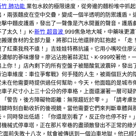
新竹 肺功能
業包水餃的極限速度，從旁邊的麵粉堆中抓起
出，兩張麵皮在空中交疊，變成一個半透明的防禦護盾。
地擊中麵皮護盾，發出了一聲像是汽水開蓋的聲音。護盾
了太久！」K-
新竹 超音波
999焦急地大喊，中藥味更
搬運食材的全部力量，將那口比他還胖的缸抱起。「走！K
沒了紅棗我飛不遠！」吉娃娃特務抗議。它用小嘴咬住廖
濃郁的蔘味爆發。廖沾沾抱著蒜泥缸、K-999咬著他，
追上你！」店內剩下的所有空盤子被醋酸氣波震碎，發出
行泊車維度：車位爭奪戰》何手殘的人生，被兩個巨大的
從未在他需要時提供過任何幫助。今天，他面臨的是城市
他車子尺寸小上三十公分的停車格，上面還灑著一層可疑
：「警告，後方障礙物距離：無限趨近於零。」「請考慮
關鍵時刻自動收折的後視鏡。當他需要它們來判斷車體與
去。同時發出低語：「你還是別看了，反正你也停不好。
層機械式停車塔，正在那片窄巷的盡頭散發出不正常的綠
它面前失敗十八次，就會被傳送到一個泊車地獄。他已經