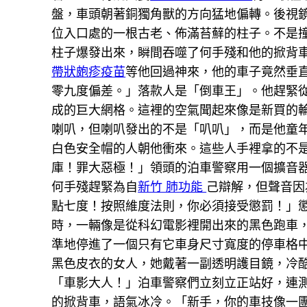
盤，車頭朝著銅獨角獸的方向猛地偏轉。後視
位入口處的一根古老、佈滿苔蘚的柱子。不是
柱子爆發出來，瞬間吞噬了何手殘和他的掀背
帶狀皰疹疫苗
等他回過神來，他的車子竟然垂
零九度偏差。」落款人是「倒車王」。他趕緊
成的巨大網格。這裡的空氣聞起來像是新買的
喇叭，但喇叭發出的不是「叭叭」，而是他童
白色安全帽的人朝他衝來。這些人手裡拿的不
庫！罪大惡極！」領頭的泊車警察用一個擴音
何手殘趕緊為自
新竹 肺功能
己辯解，但聲音因
點七度！按照維度法則，你必須接受懲罰！」懲
時，一輛像是從科幻電影裡開出來的黑色跑車
準地停進了一個只有它車身尺寸寬度的停車格中
黑色皮衣的女人，她戴著一副透明護目鏡，冷
「車影大人！」泊車警察們立刻立正站好，連
的掀背車，語氣冰冷。「新手，你的車技像一