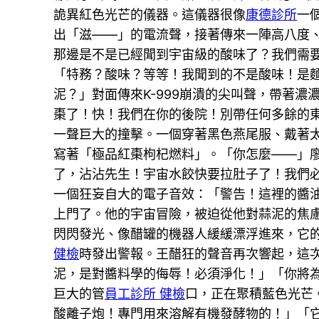
詭異紅色光芒的儀器。這儀器很像
康德診所
一
出「滋——」的電流聲，接著傳來一陣高八度、
那邊是不是已經聞到宇宙級的酸味了？我們需
「特務？酸味？等等！我聞到的不是酸味！是
泥？」對面傳來K-999崩潰的尖叫聲，帶著濃
棗了！快！我們在你的後院！別帶任何多餘的
一聲巨大的撞擊。一個穿著黑色燕尾服、戴著
寫著「極品紅棗枸杞燃料」。「你怎麼——」廖
了，沾沾先生！宇宙水餃快要拉肚子了！我們
一個狂妄自大的電子音效：「警告！這裡的醬
上門了。他的宇宙冒險，被迫從他對蒜泥的焦
閃閃發光、像醋罐的機器人緩緩漂浮進來，它
健檢
時發出警報。王醋狂的聲音再次響起，這
泥，是對醬料學的侮辱！必須淨化！」「你將
巨大的管
員工診所 健檢
口，正在聚積藍色光芒
酸離子炮！專門用來溶解有機發酵物的！」「