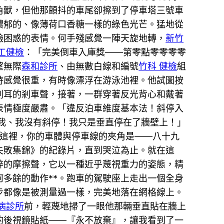
角獸，但他那顫抖的車尾卻擦到了停車塔三號車
濃郁的、像薄荷口香糖一樣的綠色光芒。猛地從
臉困惑的表情。何手殘感覺一陣天旋地轉，
新竹
工健檢
：「完美倒車入庫獎——第零點零零零零
望無際
森和診所
、由無數白線和編號
竹科 健檢
組
時感覺很重，有時像漂浮在游泳池裡。他試圖按
刺耳的剎車聲，接著，一群穿著反光背心和戴著
表情極度嚴肅。「違反泊車維度基本法！斜停入
我、我沒有斜停！我只是垂直停在了牆壁上！」
這裡，你的車體與停車線的夾角是——八十九
失敗集錦》的紀錄片，直到哭泣為止。就在這
醉的摩擦聲，它以一種近乎蔑視重力的姿態，精
多餘的動作**。跑車的駕駛座上走出一個全身
步都像是被測量過一樣，完美地落在網格線上。
病診所
前，輕蔑地掃了一眼他那輛垂直貼在牆上
的後視鏡貼紙——『永不放棄』，讓我看到了一