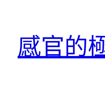
跳
至
主
要
內
感官的
容