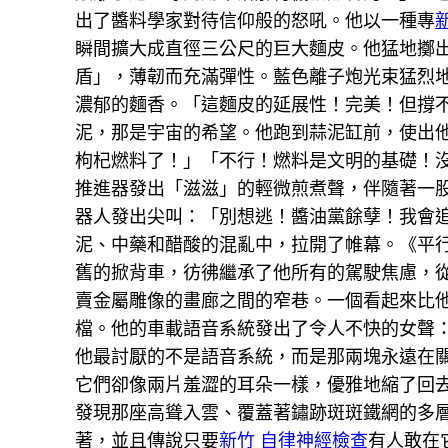
出了醬料學家對待信仰般的怒吼。他以一種專
瞬間擴大成直徑三公尺的巨大麵皮。他猛地擲
盾」，薄韌而充滿彈性。藍色離子炮光束猛烈
濃郁的麵香。「這麵皮的延展性！完美！但撐不
泥，那是宇宙的希望。他跑到蒜泥缸前，使出他
枸杞燃料了！」「不行！燃料是文明的基礎！
推進器發出「滋滋」的輕微煎煮聲，伴隨著一股
器人發出尖叫：「別想逃！醬油黨餘孽！我會
泥、中藥和醋酸的混亂中，拉開了帷幕。《平
舊的掀背車，彷彿繼承了他所有的駕駛焦慮，
賣金屬雕像的畫廊之間的窄巷。一個看起來比
檔。他的車載語音系統發出了令人不快的女聲
他最討厭的不是語音系統，而是那兩塊永遠在
它們卻像兩片羞澀的耳朵一樣，優雅地縮了回
發現那座高聳入雲、覆蓋著鏽跡斑斑鐵網的多
著，並且傳說只要
新竹 自律神經檢查
有人敢在