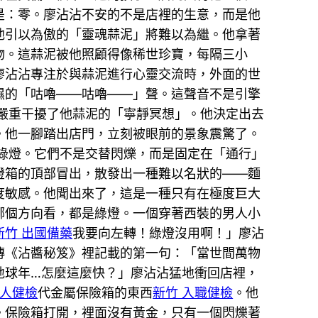
是：零。廖沾沾不安的不是店裡的生意，而是他
，他引以為傲的「靈魂蒜泥」將難以為繼。他拿著
物。這蒜泥被他照顧得像稀世珍寶，每隔三小
在廖沾沾專注於與蒜泥進行心靈交流時，外面的世
濕的「咕嚕——咕嚕——」聲。這聲音不是引擎
嚴重干擾了他蒜泥的「寧靜冥想」。他決定出去
。他一腳踏出店門，立刻被眼前的景象震驚了。
綠燈。它們不是交替閃爍，而是固定在「通行」
燈箱的頂部冒出，散發出一種難以名狀的——麵
度敏感。他聞出來了，這是一種只有在極度巨大
哪個方向看，都是綠燈。一個穿著西裝的男人小
新竹 出國備藥
我要向左轉！綠燈沒用啊！」廖沾
傳《沾醬秘笈》裡記載的第一句：「當世間萬物
地球年…怎麼這麼快？」廖沾沾猛地衝回店裡，
成人健檢
代金屬保險箱的東西
新竹 入職健檢
。他
。保險箱打開，裡面沒有黃金，只有一個閃爍著