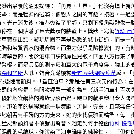
鏡發出最後的溫柔提醒：「再見，世界。」他沒有撞上獨
撞擊，而是輕柔的碰觸，像戀人之間的耳語。接著，一道
車。光芒消失後，窄巷恢復了平靜，只剩下獨角獸雕像一
直停在一個貼滿了巨大獎狀的牆壁上。獎狀上寫著
竹科 員
從車窗探出頭，發現周圍不再是熟悉的城市街道，而是一
輪胎和劣質香水的混合物，而重力似乎是隨機變化的，有
年時學會的、關於泊車口訣的魔性兒歌。四面八方傳來了
是警棍，而是長長的測量尺和巨大的電子角度儀，臉上的
器
森和診所
大喊，聲音充滿機械
新竹 帶狀皰疹疫苗
感。「
為恐懼而顫抖。「垂直泊車？那是在第三次元的行為，在
罰的內容是：無限次觀看一部名為**《新手泊車七百次
，優雅地從網格的邊緣漂移而過。跑車的輪胎發出令人陶
。那泊車的過程就像一場舞蹈，流暢、完美，且毫無任何
酷地朝著何手殘的方向走來。她的步伐優雅而精準，每一
測量尺都顫抖著不敢發出聲音。她走到何手殘面
竹科 慢性
團混亂的毛線球。你污染了泊車維度的純粹性。」「但你