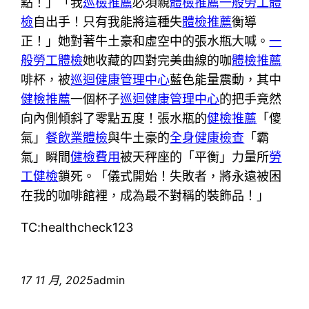
點！」「我
巡檢推薦
必須親
體檢推薦
一般勞工體
檢
自出手！只有我能將這種失
體檢推薦
衡導
正！」她對著牛土豪和虛空中的張水瓶大喊。
一
般勞工體檢
她收藏的四對完美曲線的咖
體檢推薦
啡杯，被
巡迴健康管理中心
藍色能量震動，其中
健檢推薦
一個杯子
巡迴健康管理中心
的把手竟然
向內側傾斜了零點五度！張水瓶的
健檢推薦
「傻
氣」
餐飲業體檢
與牛土豪的
全身健康檢查
「霸
氣」瞬間
健檢費用
被天秤座的「平衡」力量所
勞
工健檢
鎖死。「儀式開始！失敗者，將永遠被困
在我的咖啡館裡，成為最不對稱的裝飾品！」
TC:healthcheck123
17 11 月, 2025
admin