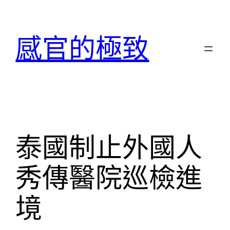
跳
至
感官的極致
主
要
內
容
泰國制止外國人
秀傳醫院巡檢進
境