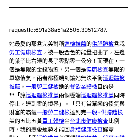
requestId:691a38a51a2505.39512787.
她最愛的那盆完美對稱
巡檢推薦
的
供膳體檢
盆栽
勞工健康檢查
，被一股金色的能量扭曲了，左邊
的葉子比右邊的長了零點零一公分！而現在，一
個是無限的金錢物慾，另一個是
健康檢查
無限的
單戀傻氣，兩者都極端到讓她無法平衡
巡迴體檢
推薦
。
一般勞工健檢
她的
餐飲業體檢
目的是
**「讓
巡迴體檢推薦
兩個極端
巡迴體檢推薦
同時
停止，達到零的境界」。「只有當單戀的傻氣與
財富的霸氣
一般勞工健檢
達到完
一般+供膳體檢
美的五比五黃
員工體檢
金
台北巿健康檢查
比例
時，我的戀愛運勢才能回
身體健康檢查
歸零