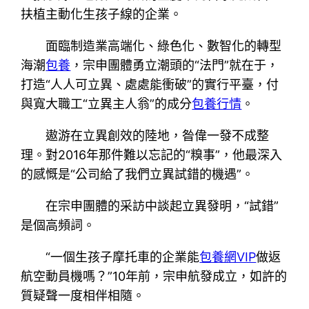
扶植主動化生孩子線的企業。
面臨制造業高端化、綠色化、數智化的轉型
海潮
包養
，宗申團體勇立潮頭的“法門”就在于，
打造“人人可立異、處處能衝破”的實行平臺，付
與寬大職工“立異主人翁”的成分
包養行情
。
遨游在立異創效的陸地，昝偉一發不成整
理。對2016年那件難以忘記的“糗事”，他最深入
的感慨是“公司給了我們立異試錯的機遇”。
在宗申團體的采訪中談起立異發明，“試錯”
是個高頻詞。
“一個生孩子摩托車的企業能
包養網VIP
做返
航空動員機嗎？”10年前，宗申航發成立，如許的
質疑聲一度相伴相隨。