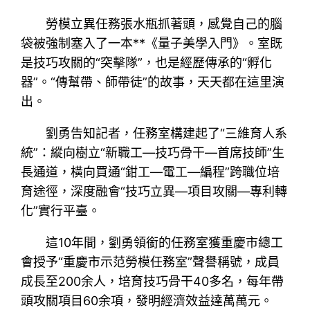
勞模立異任務張水瓶抓著頭，感覺自己的腦
袋被強制塞入了一本**《量子美學入門》。室既
是技巧攻關的“突擊隊”，也是經歷傳承的“孵化
器”。“傳幫帶、師帶徒”的故事，天天都在這里演
出。
劉勇告知記者，任務室構建起了“三維育人系
統”：縱向樹立“新職工—技巧骨干—首席技師”生
長通道，橫向買通“鉗工—電工—編程”跨職位培
育途徑，深度融會“技巧立異—項目攻關—專利轉
化”實行平臺。
這10年間，劉勇領銜的任務室獲重慶市總工
會授予“重慶市示范勞模任務室”聲譽稱號，成員
成長至200余人，培育技巧骨干40多名，每年帶
頭攻關項目60余項，發明經濟效益達萬萬元。