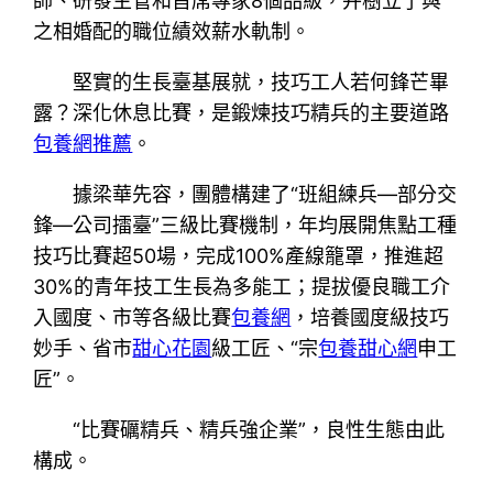
師、研發主管和首席專家8個品級，并樹立了與
之相婚配的職位績效薪水軌制。
堅實的生長臺基展就，技巧工人若何鋒芒畢
露？深化休息比賽，是鍛煉技巧精兵的主要道路
包養網推薦
。
據梁華先容，團體構建了“班組練兵—部分交
鋒—公司擂臺”三級比賽機制，年均展開焦點工種
技巧比賽超50場，完成100%產線籠罩，推進超
30%的青年技工生長為多能工；提拔優良職工介
入國度、市等各級比賽
包養網
，培養國度級技巧
妙手、省市
甜心花園
級工匠、“宗
包養甜心網
申工
匠”。
“比賽礪精兵、精兵強企業”，良性生態由此
構成。