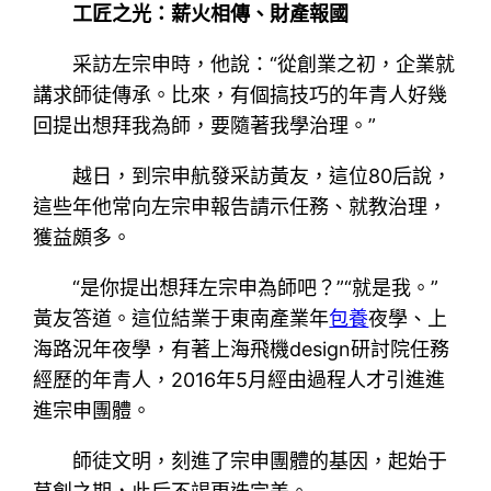
工匠之光：薪火相傳、財產報國
采訪左宗申時，他說：“從創業之初，企業就
講求師徒傳承。比來，有個搞技巧的年青人好幾
回提出想拜我為師，要隨著我學治理。”
越日，到宗申航發采訪黃友，這位80后說，
這些年他常向左宗申報告請示任務、就教治理，
獲益頗多。
“是你提出想拜左宗申為師吧？”“就是我。”
黃友答道。這位結業于東南產業年
包養
夜學、上
海路況年夜學，有著上海飛機design研討院任務
經歷的年青人，2016年5月經由過程人才引進進
進宗申團體。
師徒文明，刻進了宗申團體的基因，起始于