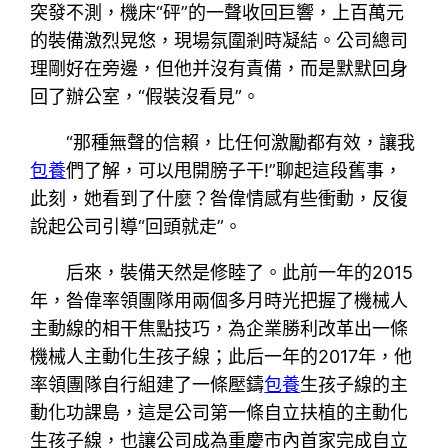
突發不測，機床“砰”的一聲收回巨響，上百萬元
的裝備激烈晃悠，現場氛圍剎時凝結。公司總司
理剛好在旁邊，但他并沒有責備，而是默默回身
回了辦公室，“假裝沒看見”。
“那種無聲的信賴，比任何激勵都有效，讓我
包養
們了解，可以甩開膀子干!”聊起這段舊事，
此刻，她看到了什麼？昝偉情感有些衝動，反復
說起公司引導“回頭就走”。
后來，裝備天然是修睦了。此前一年的2015
年，昝偉率領團隊用兩個多月時光把握了機械人
主動線的相干焦點技巧，為企業勝利改革出一條
機械人主動化生孩子線；此后一年的2017年，他
率領團隊自行組建了一條壓鑄
包養
生孩子線的主
動化功課島，這是公司第一條自立扶植的主動化
生孩子線，也讓公司成為重慶市內首家完成自立