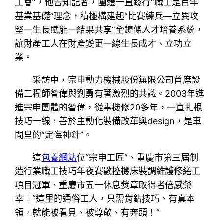
工會”，他告知記者，團體一直踐行“職工是百年
基業基礎”理念，積極構建起“比賽練兵—立異攻
堅—生長賦能—結果共享”全鏈條人才培養系統，
讓財產工人在財產變更一線生長成才、立功立
業。
采訪中，宗申動力機械股份無限公司首席設
備工程師昝偉與劉勇有著激烈的共識。2003年進
進宗申團體的昝偉，從事機修20多年，一直扎根
技巧一線，善於主動化裝備改革與design，是車
間里的“定海神針”。
這
包養網站
位“宗申工匠”、重慶市第三屆制
造行業職工技巧年夜賽數控機床裝調維護修繕工
項目冠軍、重慶市五一休息獎章取得者倍感榮
幸：“這里的通俗工人，只需肯鉆技巧、有真本
領，就能被看見、被尊敬、有奔頭！”