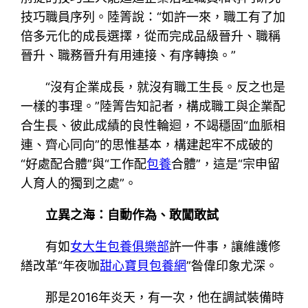
技巧職員序列。陸箐說：“如許一來，職工有了加
倍多元化的成長選擇，從而完成品級晉升、職稱
晉升、職務晉升有用連接、有序轉換。”
“沒有企業成長，就沒有職工生長。反之也是
一樣的事理。”陸箐告知記者，構成職工與企業配
合生長、彼此成績的良性輪迴，不竭穩固“血脈相
連、齊心同向”的思惟基本，構建起牢不成破的
“好處配合體”與“工作配
包養
合體”，這是“宗申留
人育人的獨到之處”。
立異之海：自動作為、敢闖敢試
有如
女大生包養俱樂部
許一件事，讓維護修
繕改革“年夜咖
甜心寶貝包養網
”昝偉印象尤深。
那是2016年炎天，有一次，他在調試裝備時