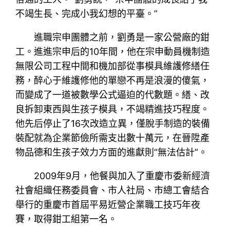
不竭生長、完成小我幻想的平臺。”
進職宗申團體之前，劉勇是一家公營廠的鉗
工。進進宗申后的10年間，他在宗申動員機制造
無限公司工程中間和機加部從事模具維護修繕任
務，醉心于維護修他的單戀不再是浪漫的傻氣，
而變成了一道被數學公式逼迫的代數題。繕、改
良拆卸東西與生孩子模具，不竭精進技巧程度。
他先后停止了16次改造立異，僅脫手制造的裝備
裝配就為企業節儉所需支出數十萬元，在晉陞產
物品德和生孩子效力方面的進獻則“無法估計”。
2009年9月，他餐與加入了重慶市委新經濟
社會組織任務委員會、市人社局、市總工會結合
舉行的重慶市首屆平易近營企業職工技巧年夜
賽，取得鉗工組第一名。