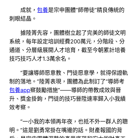
成就，
包養
是宗申團體“師帶徒”精良傳統的
刺眼結晶。
據陸箐先容，團體樹立起了完美的師徒文明
系統，每年設定培訓經費200萬元，分階段、分
通道、分層級展開人才培育，截至今朝累計培養
技巧技巧人才1.3萬余名。
“要讓導師愿意教、門徒愿意學，就得保證軌
制的落地。”陸箐表現，團體為此制訂了“導師考
包養app
察鼓勵措施”——導師的帶教成效與晉
升、獎金掛鉤，門徒的技巧晉陞速率歸入小我績
效考察。
“一小我的本領再年夜，也抵不外一群人的聰
明。”這是劉勇常掛在嘴邊的話。財產報國的背