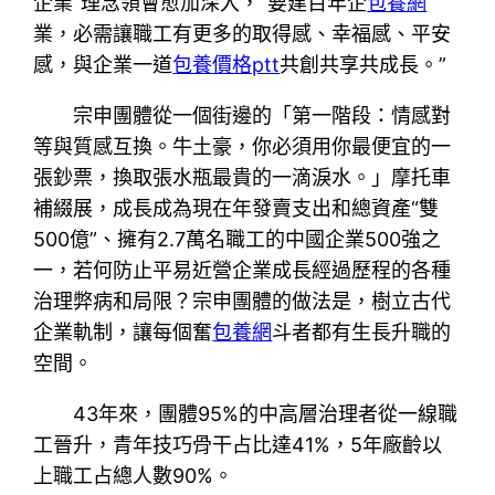
企業”理念領會愈加深入，“要建百年企
包養網
業，必需讓職工有更多的取得感、幸福感、平安
感，與企業一道
包養價格ptt
共創共享共成長。”
宗申團體從一個街邊的「第一階段：情感對
等與質感互換。牛土豪，你必須用你最便宜的一
張鈔票，換取張水瓶最貴的一滴淚水。」摩托車
補綴展，成長成為現在年發賣支出和總資產“雙
500億”、擁有2.7萬名職工的中國企業500強之
一，若何防止平易近營企業成長經過歷程的各種
治理弊病和局限？宗申團體的做法是，樹立古代
企業軌制，讓每個奮
包養網
斗者都有生長升職的
空間。
43年來，團體95%的中高層治理者從一線職
工晉升，青年技巧骨干占比達41%，5年廠齡以
上職工占總人數90%。