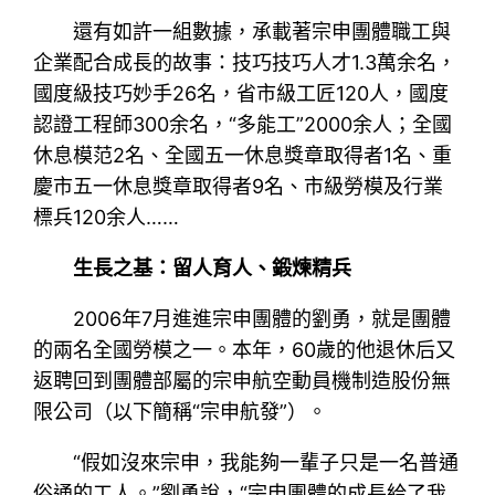
還有如許一組數據，承載著宗申團體職工與
企業配合成長的故事：技巧技巧人才1.3萬余名，
國度級技巧妙手26名，省市級工匠120人，國度
認證工程師300余名，“多能工”2000余人；全國
休息模范2名、全國五一休息獎章取得者1名、重
慶市五一休息獎章取得者9名、市級勞模及行業
標兵120余人……
生長之基：留人育人、鍛煉精兵
2006年7月進進宗申團體的劉勇，就是團體
的兩名全國勞模之一。本年，60歲的他退休后又
返聘回到團體部屬的宗申航空動員機制造股份無
限公司（以下簡稱“宗申航發”）。
“假如沒來宗申，我能夠一輩子只是一名普通
俗通的工人。”劉勇說，“宗申團體的成長給了我