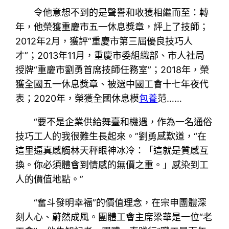
令他意想不到的是聲譽和收獲相繼而至：轉
年，他榮獲重慶市五一休息獎章，評上了技師；
2012年2月，獲評“重慶市第三屆優良技巧人
才”；2013年11月，重慶市委組織部、市人社局
授牌“重慶市劉勇首席技師任務室”；2018年，榮
獲全國五一休息獎章、被選中國工會十七年夜代
表；2020年，榮獲全國休息模
包養
范……
“要不是企業供給舞臺和機遇，作為一名通俗
技巧工人的我很難生長起來。”劉勇感歎道，“在
這里逼真感觸林天秤眼神冰冷：「這就是質感互
換。你必須體會到情感的無價之重。」感染到工
人的價值地點。”
“奮斗發明幸福”的價值理念，在宗申團體深
刻人心、蔚然成風。團體工會主席梁華是一位“老