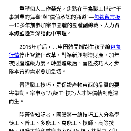
重塑個人工作榮光，焦點在于為職工搭建“干
事創業的舞臺”與“價值承認的通道”—
包養留言板
—10多年前參加宗申團體的團體副總裁、人力資
本總監陸箐深諳此中事理。
2015年前后，宗申團體開端對生孩子線
包養
行情
停止智能化改革，對準新興制造財產，加年
夜財產進級力度。轉型進級后，晉陞技巧人才步
隊本質的需求愈加急切。
晉陞職工技巧，是保證產物東西的品質的要
害舉動。宗申版“八級工”技巧人才評價軌制應運
而生。
陸箐告知記者，團體將一線技巧工人分為學
徒工、普工、多能工、萬能工、技師、高等技