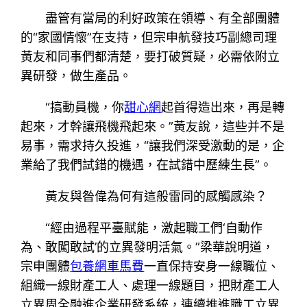
盡管有當局的利好政策在領導、有全部團體
的“家國情懷”在支持，但宗申航發技巧副總司理
黃友和同事們都清楚，要打破質疑，必需依附立
異研發，做生產品。
“搞動員機，你
甜心網
起首得造出來，再是轉
起來，才幹讓飛機飛起來。”黃友說，這些并不是
易事，需求持久投進，“讓我們深受激動的是，企
業給了我們試錯的機遇，在試錯中歷練生長”。
黃友與昝偉為何有這般雷同的感觸感染？
“經由過程平臺賦能，激起職工們‘自動作
為、敢闖敢試’的立異發明活氣。”梁華說明道，
宗申團體
包養網車馬費
一直保持安身一線職位、
組織一線財產工人、處理一線題目，把財產工人
立異周全融進企業研發系統，連續推進職工立異