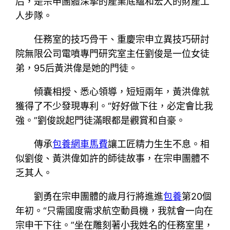
后，是宗申團體深摯的產業底蘊和宏大的財產工
人步隊。
任務室的技巧骨干、重慶宗申立異技巧研討
院無限公司電噴專門研究室主任劉俊是一位女徒
弟，95后黃洪偉是她的門徒。
傾囊相授、悉心領導，短短兩年，黃洪偉就
獲得了不少發現專利。“好好做下往，必定會比我
強。”劉俊說起門徒滿眼都是觀賞和自豪。
傳承
包養網車馬費
讓工匠精力生生不息。相
似劉俊、黃洪偉如許的師徒故事，在宗申團體不
乏其人。
劉勇在宗申團體的歲月行將進進
包養
第20個
年初。“只需國度需求航空動員機，我就會一向在
宗申干下往。”坐在雕刻著小我姓名的任務室里，