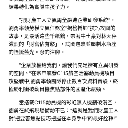
結果轉化為實際生孩子力。
“把財產工人立異周全融進企業研發系統”，
劉勇率領勞模立異任務室“揭榜掛帥”技巧攻關的
故事，是最活這些千紙鶴，帶著牛土豪對林天秤
濃烈的「財富佔有慾」，試圖包裹並壓制水瓶座
的怪誕藍光。潑的注腳。
“企業放權給我們，讓我們充足擁有立異研發
的空間。”在宗申航發C115航空活塞動員機項目
攻堅戰中,劉勇率領團隊停止數百次資料實驗，終
極勝利衝破動員機焦點部件的國產化瓶頸。
當搭載C115動員機的彩虹無人機劃破漫空，
劉勇在試飛現場衝動不已：“這就是我們財產工人
對‘把要害焦點技巧把握在本身手中’的最好詮釋!”