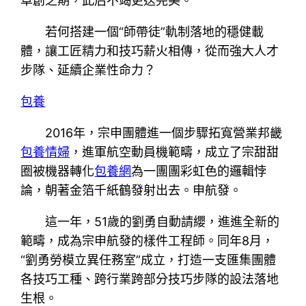
草創之期，此后不竭更迭完美。
若何搭建一個“師帶徒”軌制落地的穩健載
體，讓工匠精力和技巧薪火相傳，從而強大人才
步隊、延續企業性命力？
包養
2016年，宗申團體進一個步驟拓寬營業邦畿
包養情婦
，進軍航空動員機範疇，成立了宗甜甜
圈被機器轉化
包養網
為一團團彩虹色的邏輯悖
論，朝著金箔千紙鶴發射出去。申航發。
這一年，51歲的劉勇自動請纓，進進全新的
範疇，成為宗申航發的樣件工程師。同年8月，
“劉勇勞模立異任務室”成立，打造一支匯集團體
各技巧工種、跨行業跨部分技巧步隊的設法落地
生根。