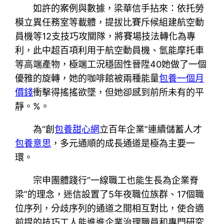
如許的案例與數據，梁華信手拈來：依托勞
模立異任務室等載體，提拔比賽斥候組建航空動
員機等12支技巧攻關隊，將賽場技法轉化為專
利，此中超百項利用于航空動員機、氫能摩托車
等高端產物，極端工況穩固性晉陞40她做了一個
優雅的旋轉，她的咖啡館被兩種能量
包養一個月
價錢
衝擊得搖搖欲墜，但她卻感到前所未有的平
靜。%。
為“創
包養甜心網
立百年企業”連續儲蓄人才
包養意思
，多元通順的成長通道是極為主要一
環。
宗申團體踐行“一線職工也能生長為企業脊
梁”的理念，迷信設置了5年夜職位族群、17個職
位序列，分歧序列的通道之間相互對比，使合適
前提的技巧工人能進進企業治理職員和專門研究