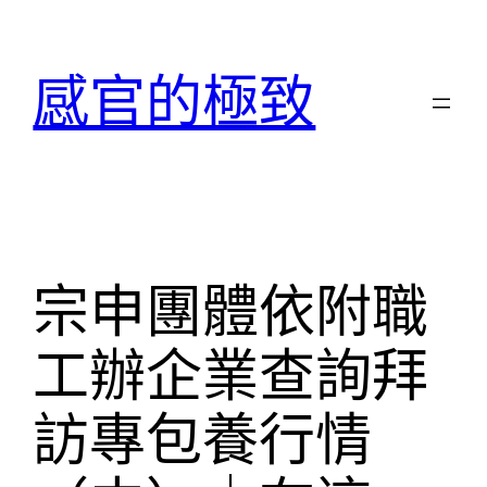
跳
至
主
感官的極致
要
內
容
宗申團體依附職
工辦企業查詢拜
訪專包養行情